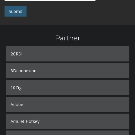
Submit
Partner
2CRSi
3Dconnexion
10Zig
Adobe
Amulet Hotkey