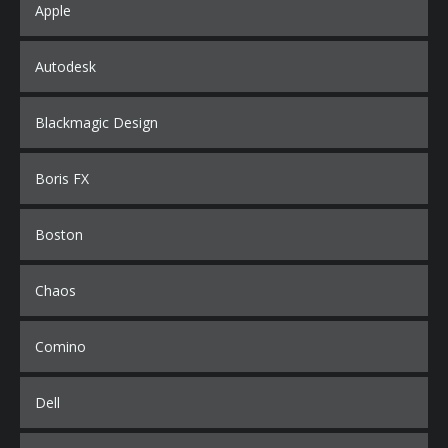
Apple
Autodesk
Blackmagic Design
Boris FX
Boston
Chaos
Comino
Dell