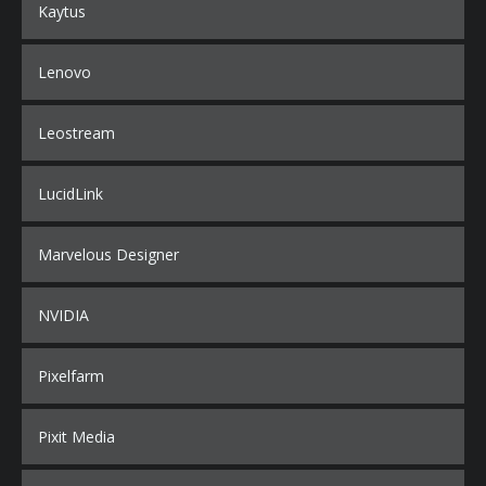
Kaytus
Lenovo
Leostream
LucidLink
Marvelous Designer
NVIDIA
Pixelfarm
Pixit Media