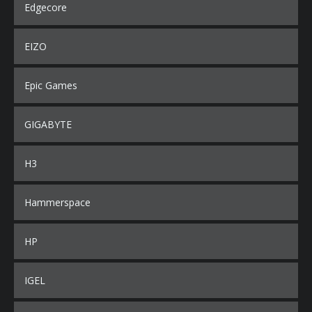
Edgecore
EIZO
Epic Games
GIGABYTE
H3
Hammerspace
HP
IGEL