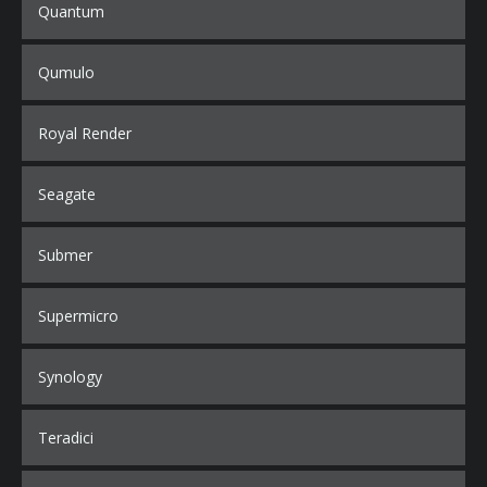
Quantum
Qumulo
Royal Render
Seagate
Submer
Supermicro
Synology
Teradici