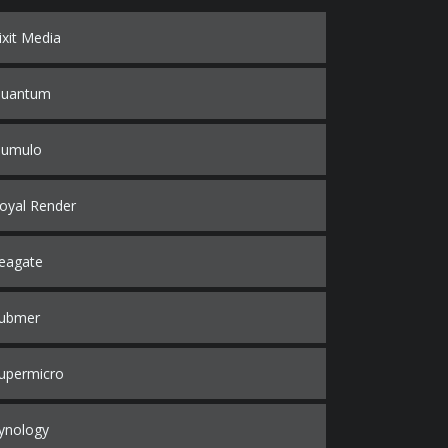
ixit Media
uantum
umulo
oyal Render
eagate
ubmer
upermicro
ynology