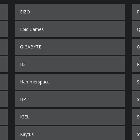
EIZO
P
Epic Games
Q
GIGABYTE
Q
H3
R
Hammerspace
S
HP
S
IGEL
S
Kaytus
S