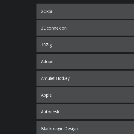
2CRSi
3Dconnexion
10Zig
Adobe
Amulet Hotkey
Apple
Autodesk
Blackmagic Design