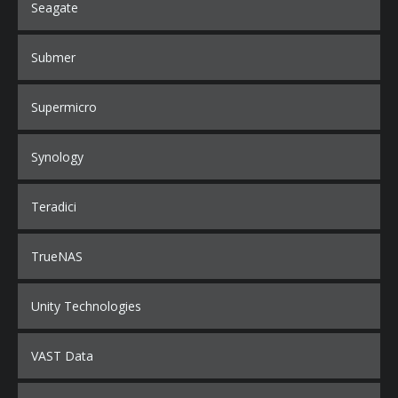
Seagate
Submer
Supermicro
Synology
Teradici
TrueNAS
Unity Technologies
VAST Data