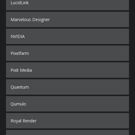
LucidLink
Marvelous Designer
NVIDIA
Pixelfarm
Pixit Media
Quantum
Qumulo
Royal Render