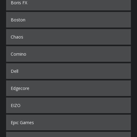
Boris FX
Boston
Chaos
Comino
Dell
Edgecore
EIZO
Epic Games