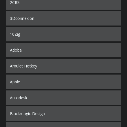
2CRSi
3Dconnexion
10Zig
Adobe
Amulet Hotkey
Apple
Autodesk
Blackmagic Design