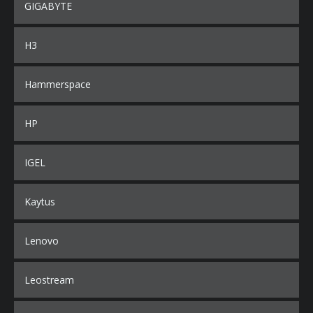
GIGABYTE
H3
Hammerspace
HP
IGEL
Kaytus
Lenovo
Leostream