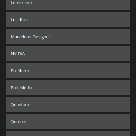
Leostream
LucidLink
Marvelous Designer
NVIDIA
Pixelfarm
Pixit Media
Quantum
Qumulo