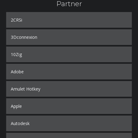
Partner
2CRSi
3Dconnexion
10Zig
Adobe
Amulet Hotkey
Apple
Autodesk