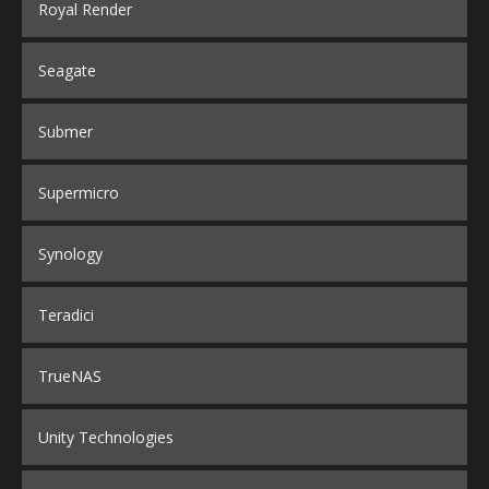
Royal Render
Seagate
Submer
Supermicro
Synology
Teradici
TrueNAS
Unity Technologies