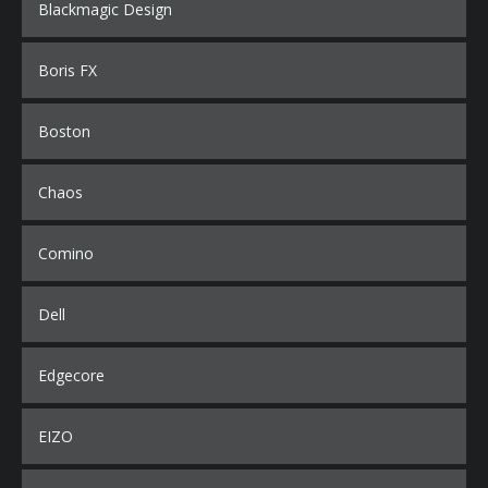
Blackmagic Design
Boris FX
Boston
Chaos
Comino
Dell
Edgecore
EIZO