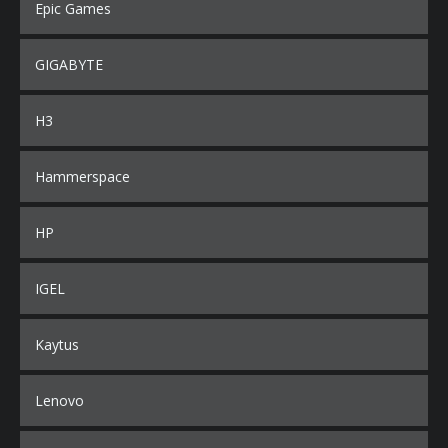
Epic Games
GIGABYTE
H3
Hammerspace
HP
IGEL
Kaytus
Lenovo