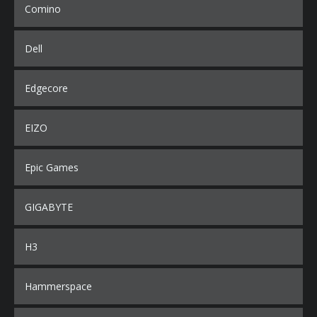
Comino
Dell
Edgecore
EIZO
Epic Games
GIGABYTE
H3
Hammerspace