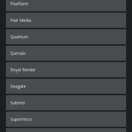
Pixelfarm
Pixit Media
Quantum
Qumulo
Royal Render
Seagate
Submer
Supermicro