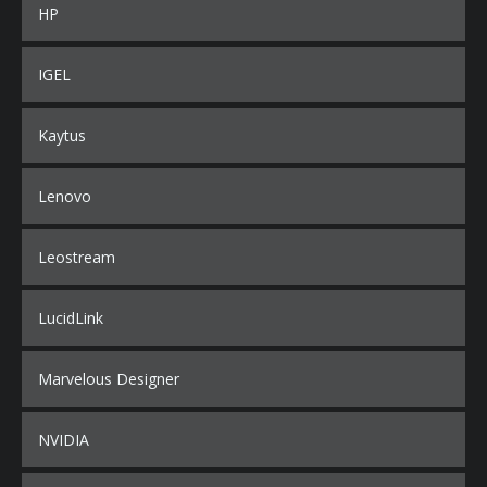
HP
IGEL
Kaytus
Lenovo
Leostream
LucidLink
Marvelous Designer
NVIDIA