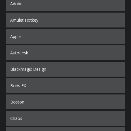
Adobe
Amulet Hotkey
Apple
Autodesk
Blackmagic Design
Boris FX
Boston
Chaos