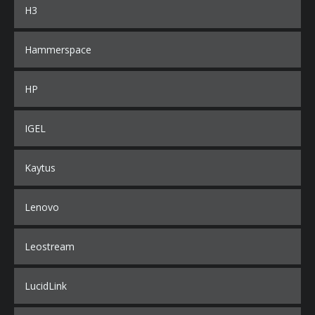
H3
Hammerspace
HP
IGEL
Kaytus
Lenovo
Leostream
LucidLink