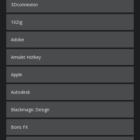
3Dconnexion
10Zig
Adobe
Amulet Hotkey
Apple
Autodesk
Blackmagic Design
Boris FX