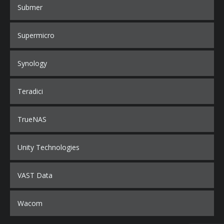
Submer
Supermicro
Synology
Teradici
TrueNAS
Unity Technologies
VAST Data
Wacom