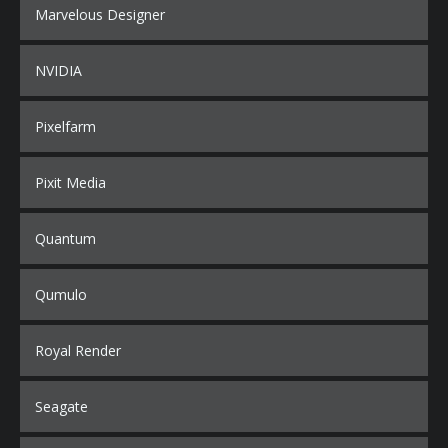
Marvelous Designer
NVIDIA
Pixelfarm
Pixit Media
Quantum
Qumulo
Royal Render
Seagate