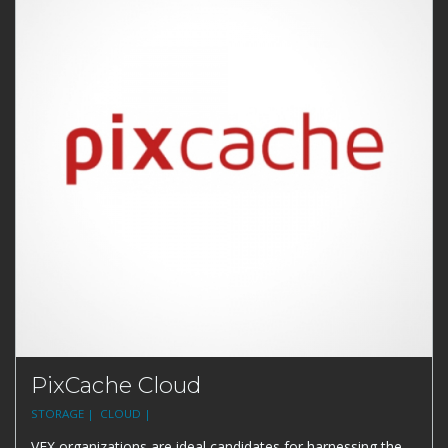
PixCache Cloud
STORAGE |
CLOUD |
VFX organizations are ideal candidates for harnessing the