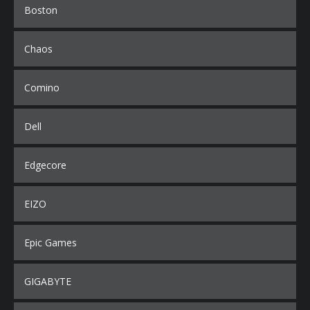
Boston
Chaos
Comino
Dell
Edgecore
EIZO
Epic Games
GIGABYTE