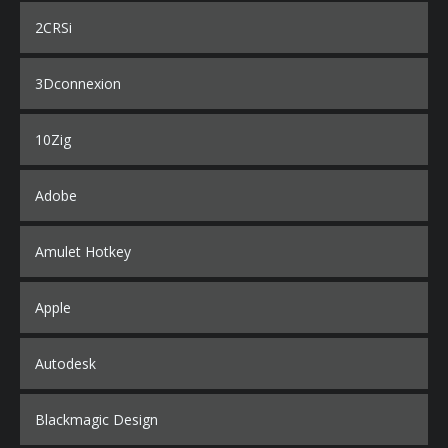
2CRSi
3Dconnexion
10Zig
Adobe
Amulet Hotkey
Apple
Autodesk
Blackmagic Design