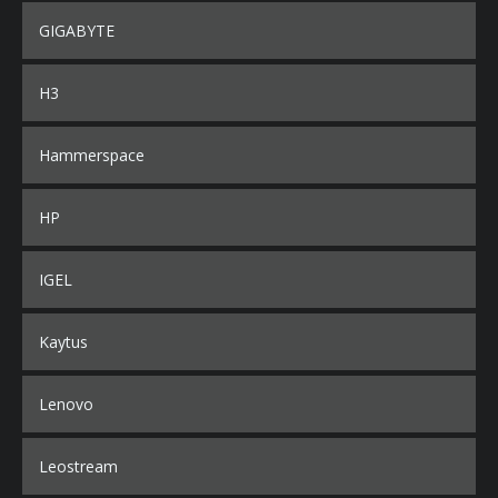
GIGABYTE
H3
Hammerspace
HP
IGEL
Kaytus
Lenovo
Leostream