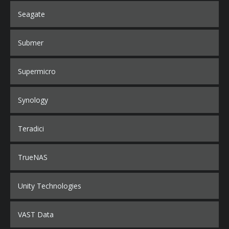
Seagate
Submer
Supermicro
Synology
Teradici
TrueNAS
Unity Technologies
VAST Data