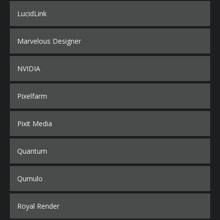
LucidLink
Marvelous Designer
NVIDIA
Pixelfarm
Pixit Media
Quantum
Qumulo
Royal Render