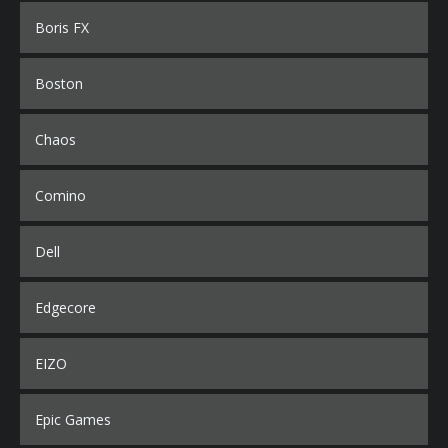
Boris FX
Boston
Chaos
Comino
Dell
Edgecore
EIZO
Epic Games