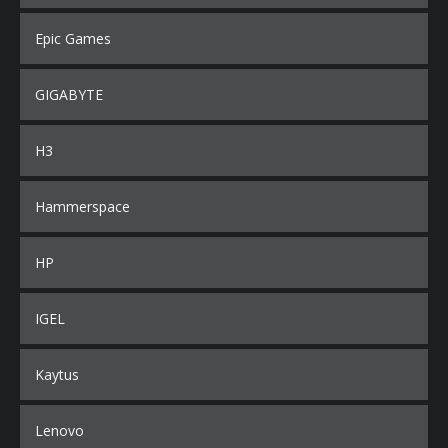
Epic Games
GIGABYTE
H3
Hammerspace
HP
IGEL
Kaytus
Lenovo