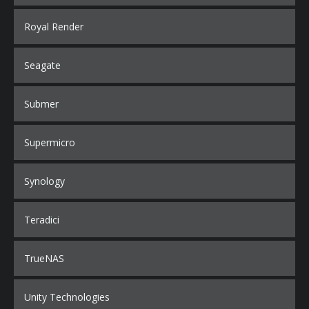
Royal Render
Seagate
Submer
Supermicro
Synology
Teradici
TrueNAS
Unity Technologies