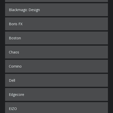
Blackmagic Design
Boris FX
Boston
Chaos
Comino
Dell
Edgecore
EIZO