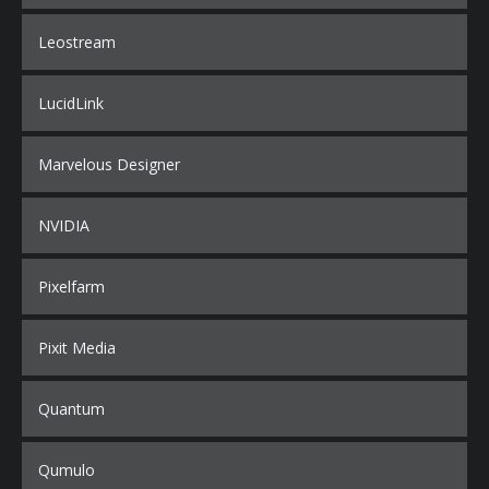
Leostream
LucidLink
Marvelous Designer
NVIDIA
Pixelfarm
Pixit Media
Quantum
Qumulo