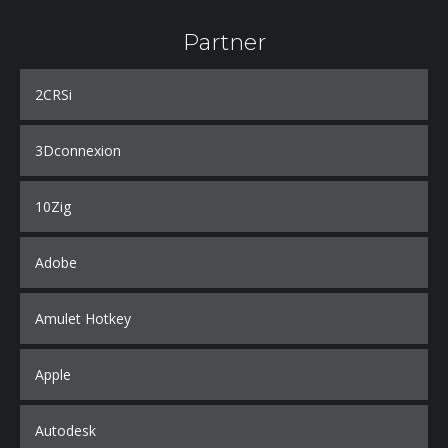
Partner
2CRSi
3Dconnexion
10Zig
Adobe
Amulet Hotkey
Apple
Autodesk