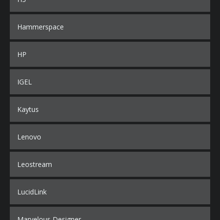
Hammerspace
HP
IGEL
Kaytus
Lenovo
Leostream
LucidLink
Marvelous Designer