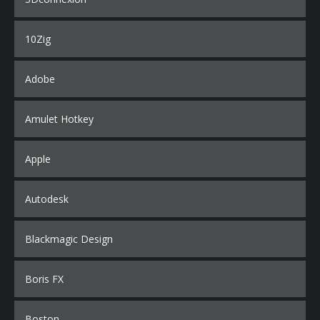
10Zig
Adobe
Amulet Hotkey
Apple
Autodesk
Blackmagic Design
Boris FX
Boston