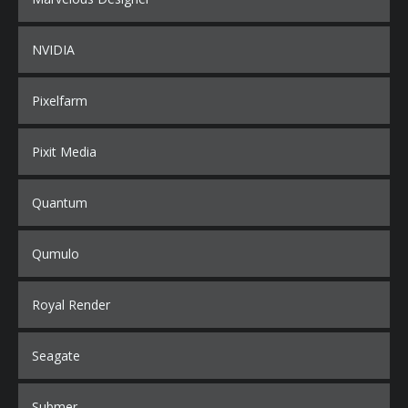
NVIDIA
Pixelfarm
Pixit Media
Quantum
Qumulo
Royal Render
Seagate
Submer