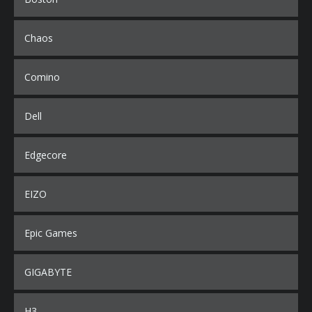
Chaos
Comino
Dell
Edgecore
EIZO
Epic Games
GIGABYTE
H3