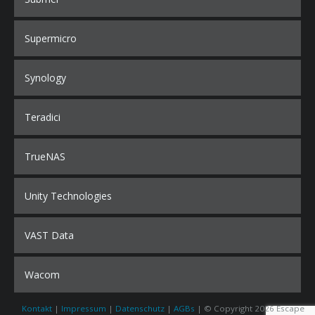
Supermicro
Synology
Teradici
TrueNAS
Unity Technologies
VAST Data
Wacom
Kontakt
|
Impressum
|
Datenschutz
|
AGBs
| © Copyright 2026 Escape