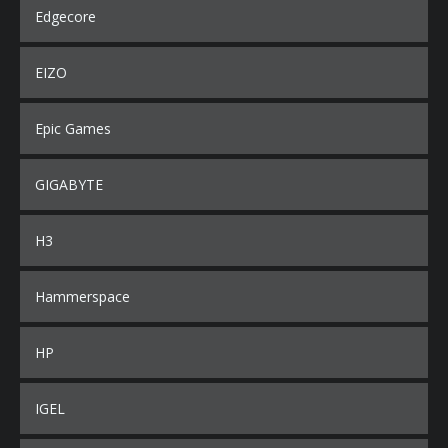
Edgecore
EIZO
Epic Games
GIGABYTE
H3
Hammerspace
HP
IGEL