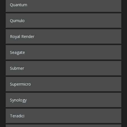
Quantum
Qumulo
Royal Render
Seagate
Submer
Supermicro
Synology
Teradici