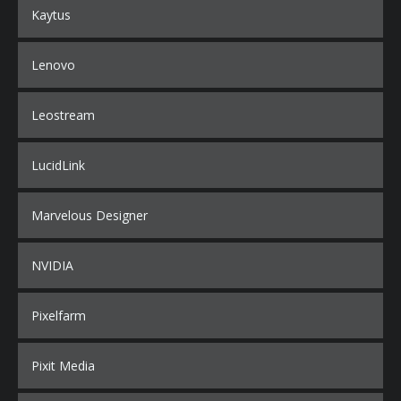
Kaytus
Lenovo
Leostream
LucidLink
Marvelous Designer
NVIDIA
Pixelfarm
Pixit Media