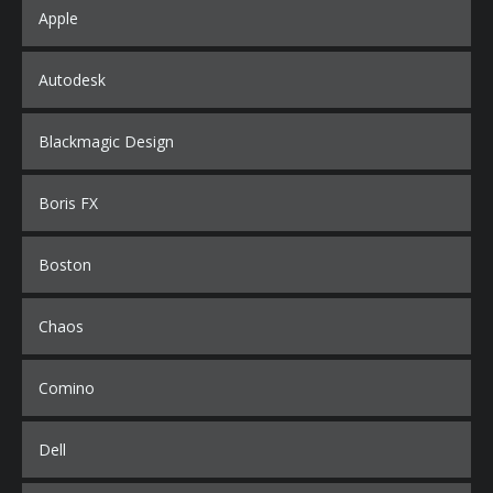
Apple
Autodesk
Blackmagic Design
Boris FX
Boston
Chaos
Comino
Dell