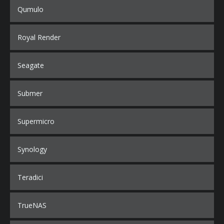
Qumulo
Royal Render
Seagate
Submer
Supermicro
Synology
Teradici
TrueNAS