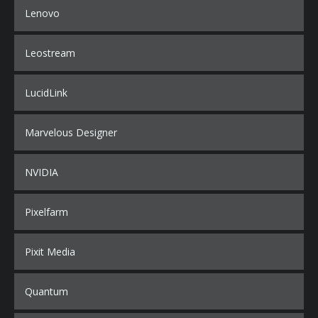
Lenovo
Leostream
LucidLink
Marvelous Designer
NVIDIA
Pixelfarm
Pixit Media
Quantum