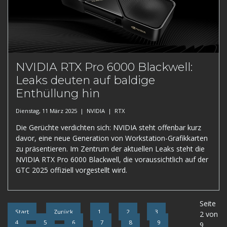
NVIDIA RTX Pro 6000 Blackwell:
Leaks deuten auf baldige
Enthüllung hin
Dienstag, 11 März 2025 |
NVIDIA
|
RTX
Die Gerüchte verdichten sich: NVIDIA steht offenbar kurz
davor, eine neue Generation von Workstation-Grafikkarten
zu präsentieren. Im Zentrum der aktuellen Leaks steht die
NVIDIA RTX Pro 6000 Blackwell, die voraussichtlich auf der
GTC 2025 offiziell vorgestellt wird.
Seite
Start
Zurück
1
2
3
2 von
4
5
6
7
8
9
9