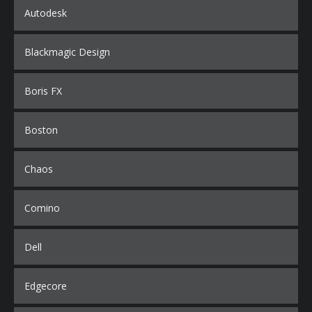
Autodesk
Blackmagic Design
Boris FX
Boston
Chaos
Comino
Dell
Edgecore