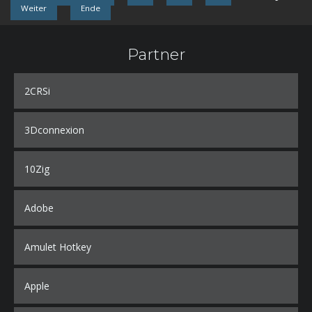
Weiter
Ende
Partner
2CRSi
3Dconnexion
10Zig
Adobe
Amulet Hotkey
Apple