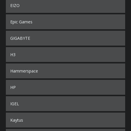
EIZO
Epic Games
GIGABYTE
H3
Hammerspace
HP
IGEL
Kaytus