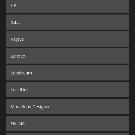
HP
IGEL
Kaytus
Lenovo
Leostream
LucidLink
Marvelous Designer
NVIDIA