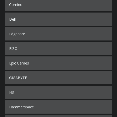
Comino
Dell
Edgecore
EIZO
Epic Games
GIGABYTE
H3
Hammerspace