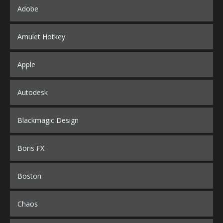
Adobe
Amulet Hotkey
Apple
Autodesk
Blackmagic Design
Boris FX
Boston
Chaos