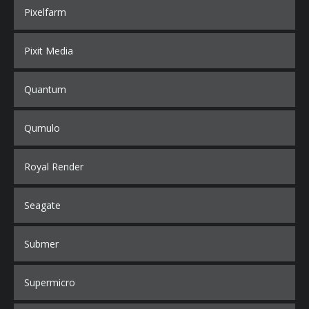
Pixelfarm
Pixit Media
Quantum
Qumulo
Royal Render
Seagate
Submer
Supermicro