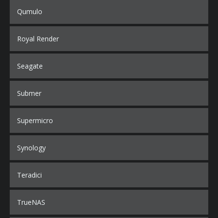
Qumulo
Royal Render
Seagate
Submer
Supermicro
Synology
Teradici
TrueNAS