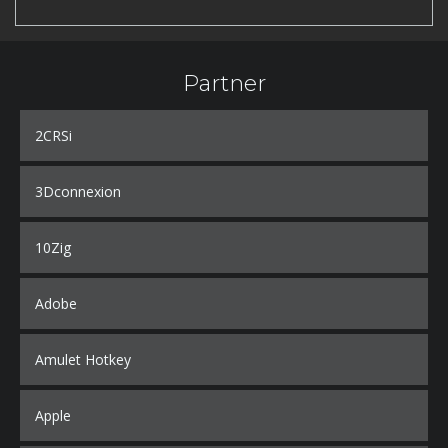
Partner
2CRSi
3Dconnexion
10Zig
Adobe
Amulet Hotkey
Apple