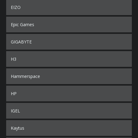
EIZO
Epic Games
GIGABYTE
H3
Hammerspace
HP
IGEL
Kaytus