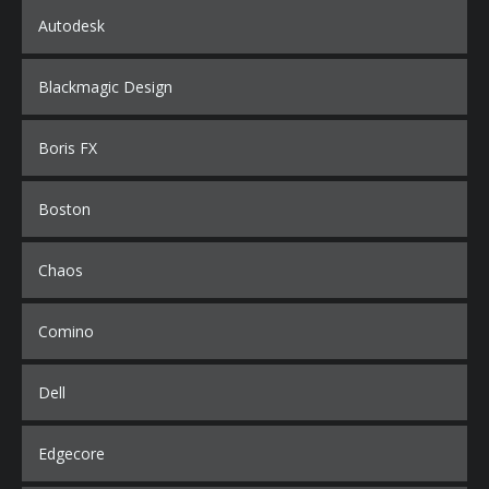
Autodesk
Blackmagic Design
Boris FX
Boston
Chaos
Comino
Dell
Edgecore