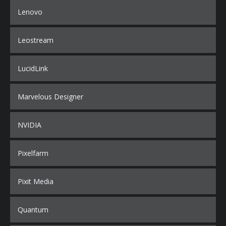
Lenovo
Leostream
LucidLink
Marvelous Designer
NVIDIA
Pixelfarm
Pixit Media
Quantum