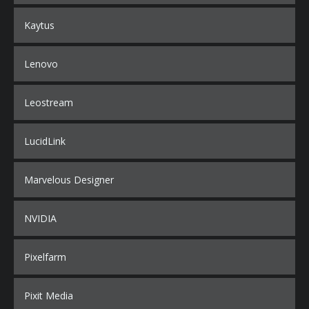
Kaytus
Lenovo
Leostream
LucidLink
Marvelous Designer
NVIDIA
Pixelfarm
Pixit Media