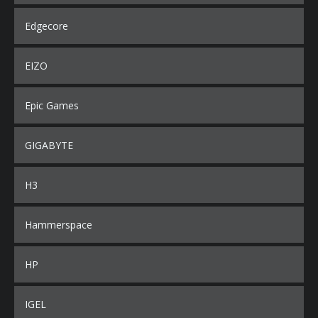
Edgecore
EIZO
Epic Games
GIGABYTE
H3
Hammerspace
HP
IGEL