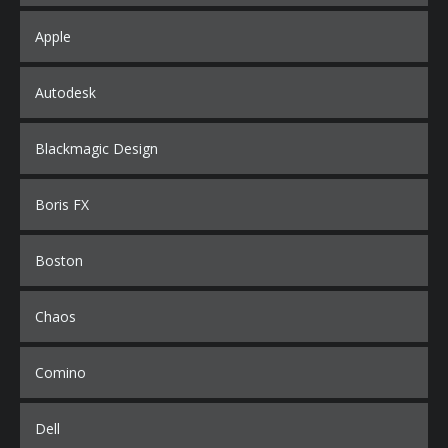
Apple
Autodesk
Blackmagic Design
Boris FX
Boston
Chaos
Comino
Dell