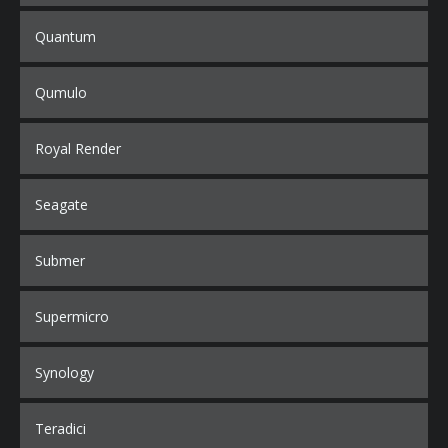
Quantum
Qumulo
Royal Render
Seagate
Submer
Supermicro
Synology
Teradici