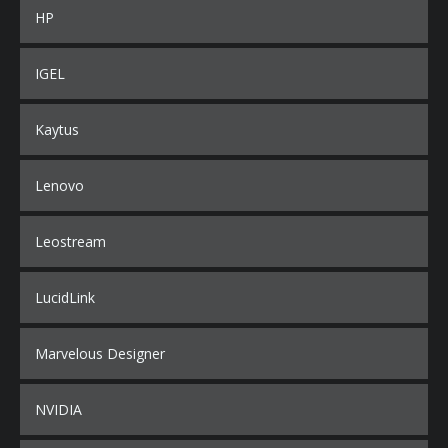
HP
IGEL
Kaytus
Lenovo
Leostream
LucidLink
Marvelous Designer
NVIDIA