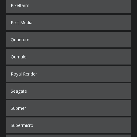
Pixelfarm
Pixit Media
Quantum
Qumulo
Royal Render
Seagate
Submer
Supermicro