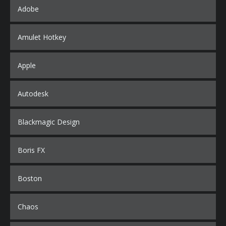
Adobe
Amulet Hotkey
Apple
Autodesk
Blackmagic Design
Boris FX
Boston
Chaos