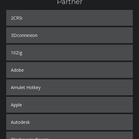
Partner
2CRSi
3Dconnexion
10Zig
Adobe
Amulet Hotkey
Apple
Autodesk