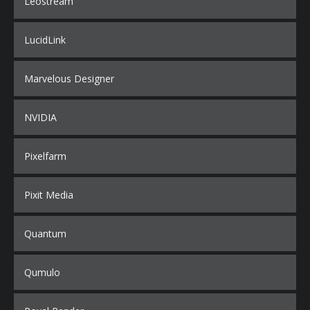
Leostream
LucidLink
Marvelous Designer
NVIDIA
Pixelfarm
Pixit Media
Quantum
Qumulo