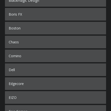
Blackmagic Design
Boris FX
Boston
Chaos
Comino
Dell
Edgecore
EIZO