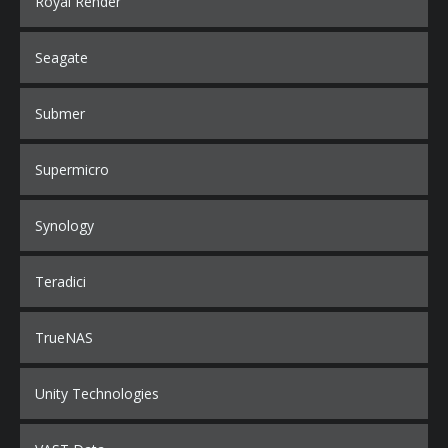
Royal Render
Seagate
Submer
Supermicro
Synology
Teradici
TrueNAS
Unity Technologies