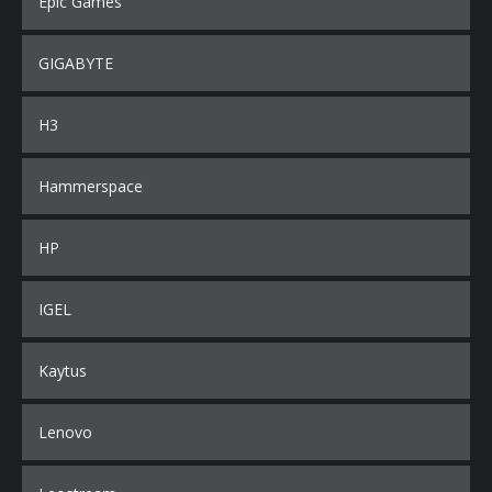
Epic Games
GIGABYTE
H3
Hammerspace
HP
IGEL
Kaytus
Lenovo