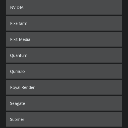
NVIDIA
Pixelfarm
Pixit Media
Quantum
Qumulo
Royal Render
Seagate
Submer