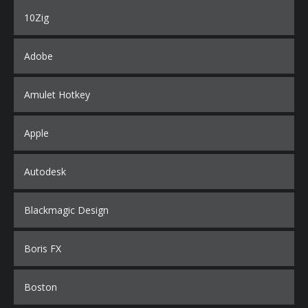
10Zig
Adobe
Amulet Hotkey
Apple
Autodesk
Blackmagic Design
Boris FX
Boston