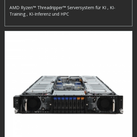
AMD Ryzen™ Threadripper™ Serversystem für KI , KI-
Training , KI-Inferenz und HPC