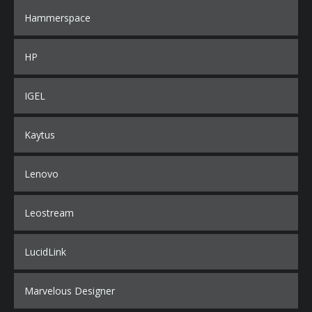
Hammerspace
HP
IGEL
Kaytus
Lenovo
Leostream
LucidLink
Marvelous Designer