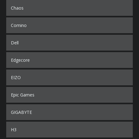
Chaos
Comino
Dell
Edgecore
EIZO
Epic Games
GIGABYTE
H3