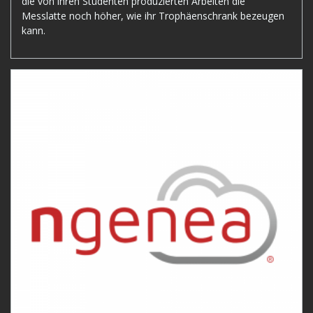
die von ihren Studenten produzierten Arbeiten die
Messlatte noch höher, wie ihr Trophäenschrank bezeugen
kann.