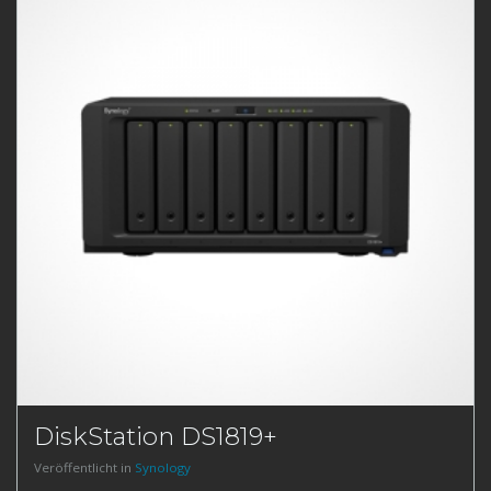
DiskStation DS1819+
Veröffentlicht in
Synology