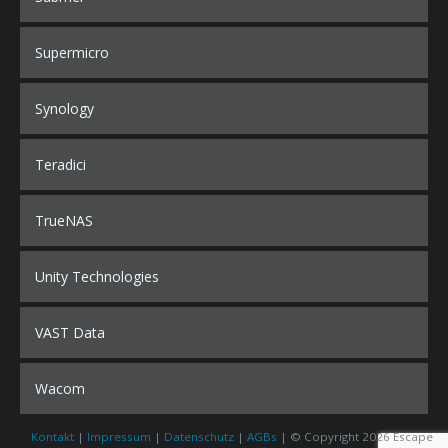
Supermicro
Synology
Teradici
TrueNAS
Unity Technologies
VAST Data
Wacom
Kontakt
|
Impressum
|
Datenschutz
|
AGBs
| © Copyright 2026 Escape