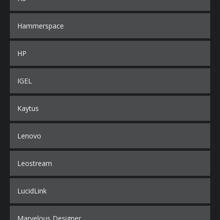
Hammerspace
HP
IGEL
Kaytus
Lenovo
Leostream
LucidLink
Marvelous Designer