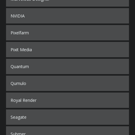
NVIDIA
Pixelfarm
Pixit Media
Quantum
Qumulo
Royal Render
Seagate
Submer