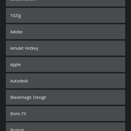
10Zig
Adobe
Amulet Hotkey
Apple
Autodesk
Blackmagic Design
Boris FX
Boston