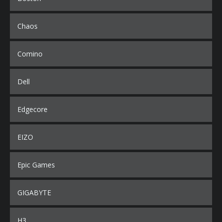
Chaos
Comino
Dell
Edgecore
EIZO
Epic Games
GIGABYTE
H3