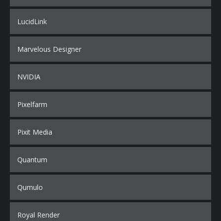
LucidLink
Marvelous Designer
NVIDIA
Pixelfarm
Pixit Media
Quantum
Qumulo
Royal Render