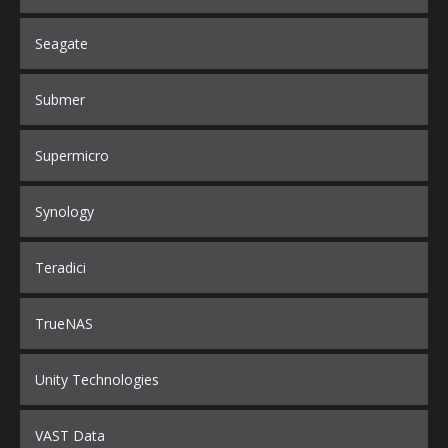
Seagate
Submer
Supermicro
Synology
Teradici
TrueNAS
Unity Technologies
VAST Data