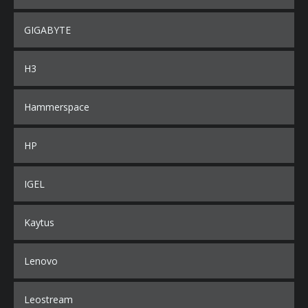
GIGABYTE
H3
Hammerspace
HP
IGEL
Kaytus
Lenovo
Leostream