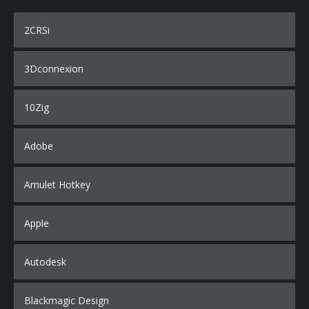
2CRSi
3Dconnexion
10Zig
Adobe
Amulet Hotkey
Apple
Autodesk
Blackmagic Design