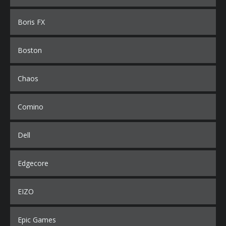
Boris FX
Boston
Chaos
Comino
Dell
Edgecore
EIZO
Epic Games